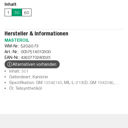
Inhalt
1
30
60
Hersteller & Informationen
MASTEROIL
WM-Nr.:
520.60.73
Art.-Nr.:
0037514010300
EAN-Nr.:
4260770280323
Alternativen vorhanden
Inhalt: 30 l
Gebindeart: Kanister
Spezifikation: GM 12346140, MIL-L-2105D, GM 1942386,
Mopar 4318060, BMW 83 22 2 282 583, BMW MSP/A, Ford
Öl: Teilsynthetiköl
M2C187-A, API GL-5 synth LS, Ford M2C192-A, MIL-L-2105C,
API: GL-4, API GL-5 synthetic, API GL-5 LS FM 7098, API: GL-
5