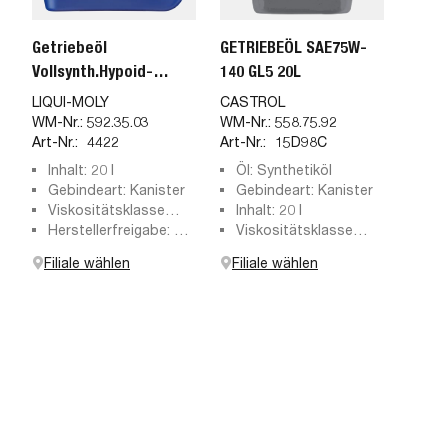
Getriebeöl
GETRIEBEÖL SAE75W-
Vollsynth.Hypoid-
140 GL5 20L
Getr.Oel
LIQUI-MOLY
CASTROL
WM-Nr.:
592.35.03
WM-Nr.:
558.75.92
Art-Nr.:
4422
Art-Nr.:
15D98C
Inhalt: 20 l
Öl: Synthetiköl
Gebindeart: Kanister
Gebindeart: Kanister
Viskositätsklasse
Inhalt: 20 l
SAE: 75W-140
Herstellerfreigabe: API
Viskositätsklasse
GL5
nach SAE: 75W-140
Filiale wählen
Filiale wählen