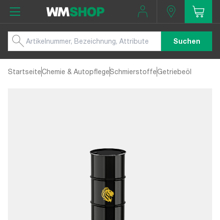
Suchen
Startseite
Chemie & Autopflege
Schmierstoffe
Getriebeöl