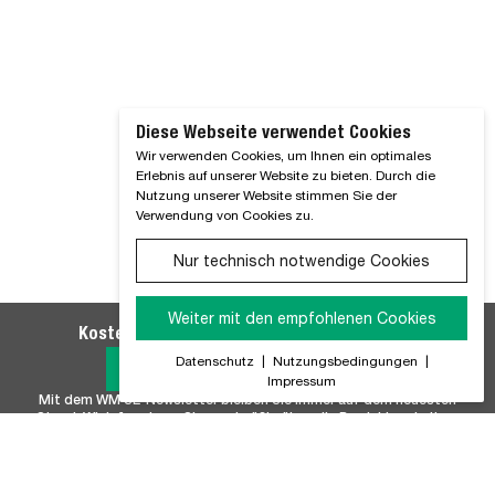
Diese Webseite verwendet Cookies
Wir verwenden Cookies, um Ihnen ein optimales
Erlebnis auf unserer Website zu bieten. Durch die
Nutzung unserer Website stimmen Sie der
Verwendung von Cookies zu.
Nur technisch notwendige Cookies
Weiter mit den empfohlenen Cookies
Kostenlosen WM SE-Newsletter abonnieren
Datenschutz
|
Nutzungsbedingungen
|
Jetzt Anmelden
Impressum
Mit dem WM SE-Newsletter bleiben Sie immer auf dem neuesten
Stand. Wir Informieren Sie regelmäßig über alle Produktneuheiten,
Branchennews, Termine und Innovationen aus unserem Hause.