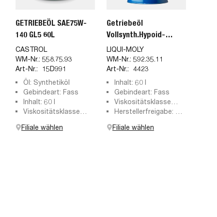
GETRIEBEÖL SAE75W-
Getriebeöl
140 GL5 60L
Vollsynth.Hypoid-
Getr.Oel
CASTROL
LIQUI-MOLY
WM-Nr.:
558.75.93
WM-Nr.:
592.35.11
Art-Nr.:
15D991
Art-Nr.:
4423
Öl: Synthetiköl
Inhalt: 60 l
Gebindeart: Fass
Gebindeart: Fass
Inhalt: 60 l
Viskositätsklasse
Viskositätsklasse
SAE: 75W-140
Herstellerfreigabe: API
nach SAE: 75W-140
GL5
Filiale wählen
Filiale wählen