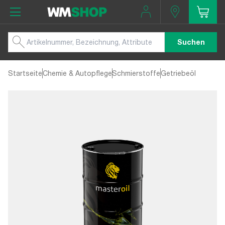
Suchen
Startseite
Chemie & Autopflege
Schmierstoffe
Getriebeöl