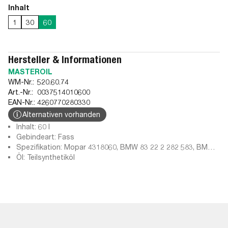
Inhalt
1
30
60
Hersteller & Informationen
MASTEROIL
WM-Nr.:
520.60.74
Art.-Nr.:
0037514010600
EAN-Nr.:
4260770280330
Alternativen vorhanden
Inhalt: 60 l
Gebindeart: Fass
Spezifikation: Mopar 4318060, BMW 83 22 2 282 583, BMW
MSP/A, Ford M2C187-A, GM 12346140, API GL-5 synth LS,
Öl: Teilsynthetiköl
GM 1942386, MIL-L-2105C, API GL-5 synthetic, API GL-5 LS
FM 7098, API: GL-5, Ford M2C192-A, MIL-L-2105D, API: GL-4