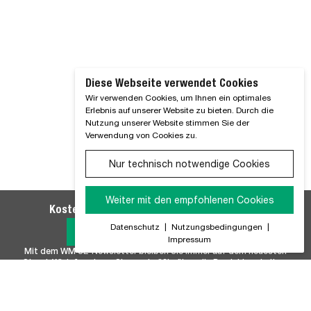
Diese Webseite verwendet Cookies
Wir verwenden Cookies, um Ihnen ein optimales
Erlebnis auf unserer Website zu bieten. Durch die
Nutzung unserer Website stimmen Sie der
Verwendung von Cookies zu.
Nur technisch notwendige Cookies
Weiter mit den empfohlenen Cookies
Kostenlosen WM SE-Newsletter abonnieren
Datenschutz
|
Nutzungsbedingungen
|
Jetzt Anmelden
Impressum
Mit dem WM SE-Newsletter bleiben Sie immer auf dem neuesten
Stand. Wir Informieren Sie regelmäßig über alle Produktneuheiten,
Branchennews, Termine und Innovationen aus unserem Hause.