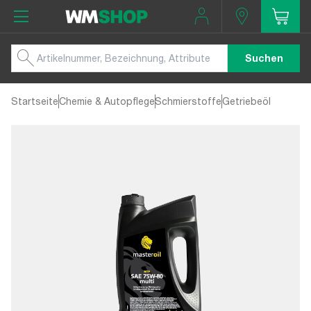
Suchen
Startseite
Chemie & Autopflege
Schmierstoffe
Getriebeöl