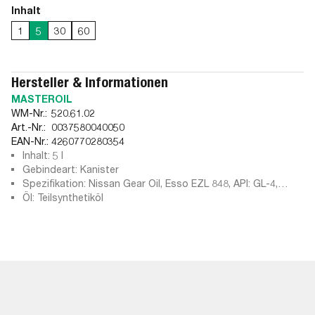
Inhalt
1
5
30
60
Hersteller & Informationen
MASTEROIL
WM-Nr.:
520.61.02
Art.-Nr.:
0037580040050
EAN-Nr.:
4260770280354
Inhalt: 5 l
Gebindeart: Kanister
Spezifikation: Nissan Gear Oil, Esso EZL 848, API: GL-4,
Tranself TRP, Volvo 97309, MB 235.10, GM 1940711, VW G
Öl: Teilsynthetiköl
055 538, Ford M2C186-A, API: GL-3, Tranself TRJ, VW G 052
532, Tranself NFJ, Volvo 1161681, GM 1940768, Nissan MT-
XZ, GL-4 + PSA B712330, VW G 052 527, PSA 9730 A8, Volvo
97308, BMW MTF LT-2