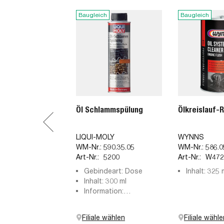
Baugleich
Baugleich
Öl Schlammspülung
Ölkreislauf-R
LIQUI-MOLY
WYNNS
WM-Nr.:
590.35.05
WM-Nr.:
586.0
Art-Nr.:
5200
Art-Nr.:
W472
Gebindeart: Dose
Inhalt: 325 
Inhalt: 300 ml
Information:
Ölschlammspülung
Filiale wählen
Filiale wähle