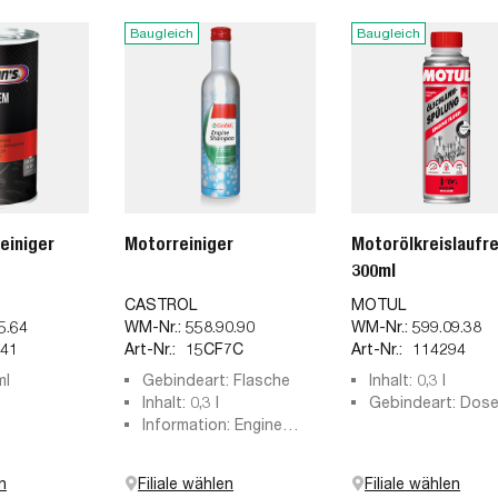
Baugleich
Baugleich
einiger
Motorreiniger
Motorölkreislaufre
300ml
CASTROL
MOTUL
5.64
WM-Nr.:
558.90.90
WM-Nr.:
599.09.38
41
Art-Nr.:
15CF7C
Art-Nr.:
114294
ml
Gebindeart: Flasche
Inhalt: 0,3 l
Inhalt: 0,3 l
Gebindeart: Dos
Information: Engine
Shampoo
n
Filiale wählen
Filiale wählen