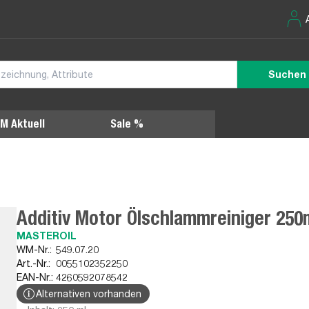
Suchen
M Aktuell
Sale %
Additiv Motor Ölschlammreiniger 250
MASTEROIL
WM-Nr.:
549.07.20
Art.-Nr.:
0055102352250
EAN-Nr.:
4260592078542
Alternativen vorhanden