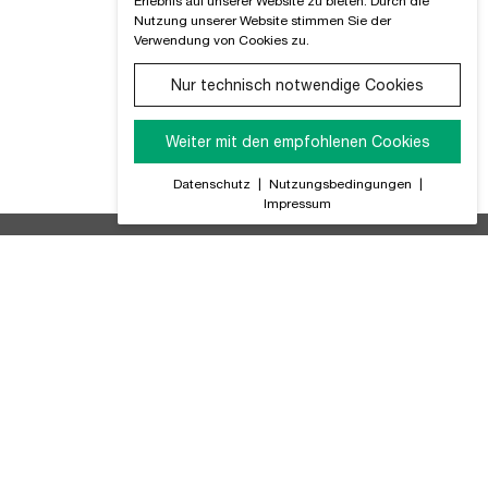
Erlebnis auf unserer Website zu bieten. Durch die
Nutzung unserer Website stimmen Sie der
Verwendung von Cookies zu.
Nur technisch notwendige Cookies
Weiter mit den empfohlenen Cookies
Datenschutz
|
Nutzungsbedingungen
|
Impressum
ir Informieren Sie regelmäßig über alle Produktneuheiten,
GB (PDF)
tteriegesetz
ompliance
atenschutz