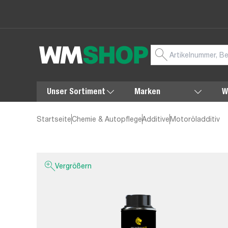
Unser Sortiment
Marken
W
Startseite
Chemie & Autopflege
Additive
Motoröladditiv
Vergrößern