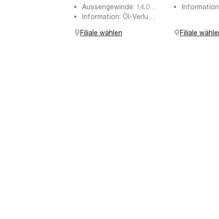
Aussengewinde: 14,00
Information
mm
Information: Öl-Verlust
STOP
Stop
Filiale wählen
Filiale wähle