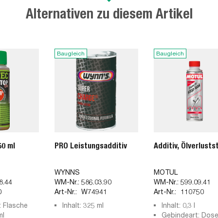
Alternativen zu diesem Artikel
Baugleich
Baugleich
50 ml
PRO Leistungsadditiv
Additiv, Ölverlusts
WYNNS
MOTUL
8.44
WM-Nr.:
586.03.90
WM-Nr.:
599.09.41
0
Art-Nr.:
W74941
Art-Nr.:
110750
: Flasche
Inhalt: 325 ml
Inhalt: 0,3 l
ml
Gebindeart: Dos