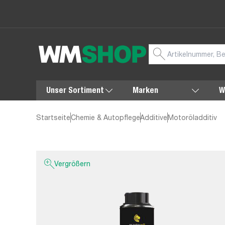
Unser Sortiment
Marken
W
Startseite
Chemie & Autopflege
Additive
Motoröladditiv
Vergrößern