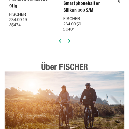
85580
Smartphonehalter
9tlg
Silikon 360 S/M
FISCHER
FISCHER
234.00.19
234.00.59
85474
50401
Über FISCHER