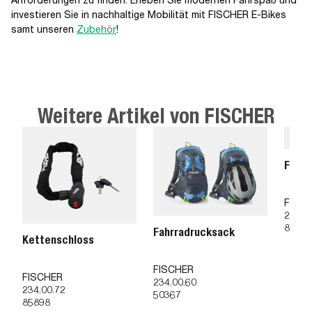
investieren Sie in nachhaltige Mobilität mit FISCHER E-Bikes
samt unseren
Zubehör
!
Weitere Artikel von FISCHER
Fahrr
FISC
234.0
85995
Fahrradrucksack
Kettenschloss
FISCHER
FISCHER
234.00.60
234.00.72
50367
85898