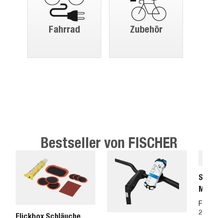
Fahrrad
Zubehör
Bestseller von FISCHER
Stan
Mano
FISC
234.0
Flickbox Schläuche