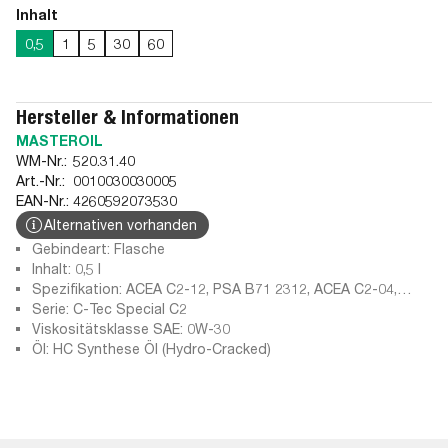
Inhalt
0,5
1
5
30
60
Hersteller & Informationen
MASTEROIL
WM-Nr.:
520.31.40
Art.-Nr.:
0010030030005
EAN-Nr.:
4260592073530
Alternativen vorhanden
Gebindeart: Flasche
Inhalt: 0,5 l
Spezifikation: ACEA C2-12, PSA B71 2312, ACEA C2-04,
ACEA C2-10, Fiat 9.55535-GS1, ACEA C2-08, Fiat 9.55535-
Serie: C-Tec Special C2
DS1, Iveco 18-1811 SC1 LV
Viskositätsklasse SAE: 0W-30
Öl: HC Synthese Öl (Hydro-Cracked)