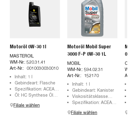
Motoröl 0W-30 1l
Motoröl Mobil Super
Motor
3000 F-P 0W-30 1L
0W-30
MASTEROIL
WM-Nr.:
520.31.41
MOBIL
CAST
Art-Nr.:
0010030030010
WM-Nr.:
594.02.31
WM-Nr
Art-Nr.:
152170
Art-Nr
Inhalt: 1 l
Gebindeart: Flasche
Inhalt: 1 l
Öl:
Spezifikation: ACEA
Gebindeart: Kanister
Geb
C2-12, ACEA C2-10,
Öl: HC Synthese Öl
Viskositätsklasse
Inha
Iveco 18-1811 SC1 LV,
(Hydro-Cracked)
SAE: 0W-30
Spezifikation: ACEA
Vis
Filiale wählen
ACEA C2-04, ACEA
C2
nac
Filiale wählen
Fili
C2-08, Fiat 9.55535-
GS1, Fiat 9.55535-
DS1, PSA B71 2312