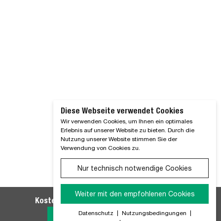
Diese Webseite verwendet Cookies
Wir verwenden Cookies, um Ihnen ein optimales
Erlebnis auf unserer Website zu bieten. Durch die
Nutzung unserer Website stimmen Sie der
Verwendung von Cookies zu.
Nur technisch notwendige Cookies
Weiter mit den empfohlenen Cookies
Kostenlosen WM SE-Newsletter abonnieren
Datenschutz
|
Nutzungsbedingungen
|
Jetzt Anmelden