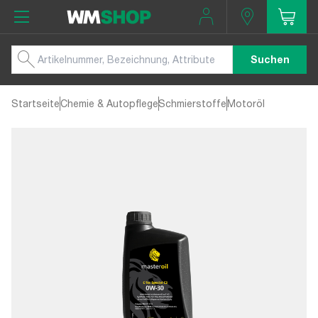
Suchen
Startseite
Chemie & Autopflege
Schmierstoffe
Motoröl