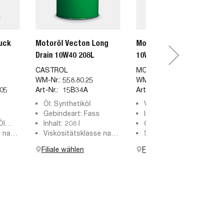
uck
Motoröl Vecton Long
Motoröl Tekma Mega-X
Drain 10W40 208L
10W40 Ls Ep 208L
CASTROL
MOTUL
WM-Nr.:
558.80.25
WM-Nr.:
599.09.60
05
Art-Nr.:
15B34A
Art-Nr.:
114187
Öl: Synthetiköl
Viskositätsklasse nach
Gebindeart: Fass
SAE: 10W-40
Inhalt: 208 l
Öl
Inhalt: 208 l
Gebindeart: Fass
e nach
Viskositätsklasse nach
Spezifikation nach
SAE: 10W-40
ACEA: E7, E8
Filiale wählen
Filiale wählen