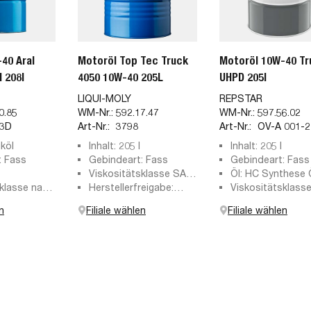
40 Aral
Motoröl Top Tec Truck
Motoröl 10W-40 Tr
 208l
4050 10W-40 205L
UHPD 205l
LIQUI-MOLY
REPSTAR
0.85
WM-Nr.:
592.17.47
WM-Nr.:
597.56.02
3D
Art-Nr.:
3798
Art-Nr.:
OV-A 001-2
iköl
Inhalt: 205 l
Inhalt: 205 l
: Fass
Gebindeart: Fass
Gebindeart: Fass
Viskositätsklasse SAE:
Öl: HC Synthese 
sklasse nach
10W-40
Herstellerfreigabe:
(Hydro-Cracked)
Viskositätsklass
40
ACEA E6 E7 E8 E9 E11,
SAE: 10W-40
n
Filiale wählen
Filiale wählen
API CK-4, Deutz DQC
IV-18 LA, DTFR 15C110
(228.51), Mack EOS-4.5,
Renault Trucks RGD,
RLD-3, RXD, Volvo
VDS-4.5