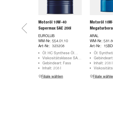
Motoröl 10W-40
Motoröl 10W-
Supermax SAE 208l
Megaturboral
EUROLUB
ARAL
WM-Nr.:
554.01.10
WM-Nr.:
581.8
Art-Nr.:
323208
Art-Nr.:
15BD
Öl: HC Synthese Öl
Öl: Synthet
(Hydro-Cracked)
Viskositätsklasse SAE:
Gebindeart
10W-40
Gebindeart: Fass
Inhalt: 208 l
Inhalt: 208 l
Viskosität
SAE: 10W-
Filiale wählen
Filiale wähle