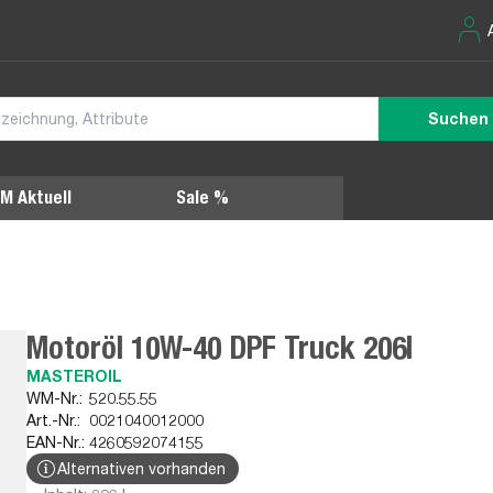
Suchen
M Aktuell
Sale %
Motoröl 10W-40 DPF Truck 206l
MASTEROIL
WM-Nr.:
520.55.55
Art.-Nr.:
0021040012000
EAN-Nr.:
4260592074155
Alternativen vorhanden