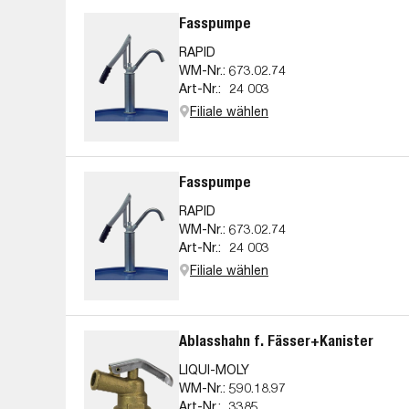
Fasspumpe
RAPID
WM-Nr.:
673.02.74
Art-Nr.:
24 003
Filiale wählen
Fasspumpe
RAPID
WM-Nr.:
673.02.74
Art-Nr.:
24 003
Filiale wählen
Ablasshahn f. Fässer+Kanister
LIQUI-MOLY
WM-Nr.:
590.18.97
Art-Nr.:
3385